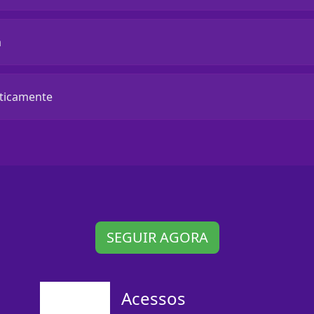
a
aticamente
SEGUIR AGORA
Acessos