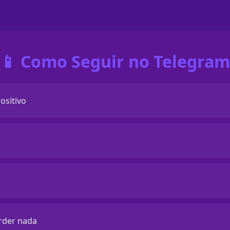
📱 Como Seguir no Telegram
ositivo
erder nada