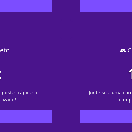
reto
👥 
t
espostas rápidas e
Junte-se a uma com
lizado!
compa
e