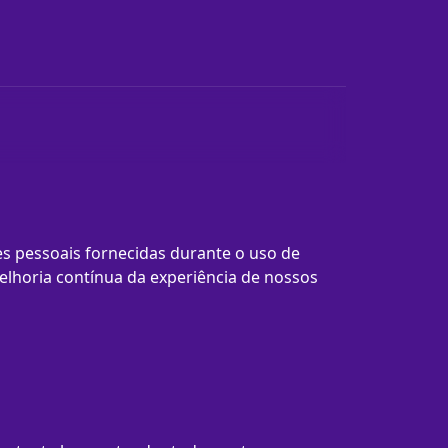
s pessoais fornecidas durante o uso de
elhoria contínua da experiência de nossos