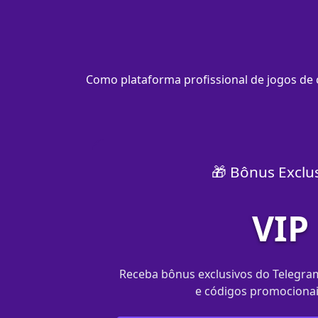
Como plataforma profissional de jogos de c
🎁 Bônus Exclu
VIP
Receba bônus exclusivos do Telegra
e códigos promocionai