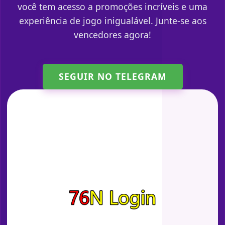
você tem acesso a promoções incríveis e uma
experiência de jogo inigualável. Junte-se aos
vencedores agora!
SEGUIR NO TELEGRAM