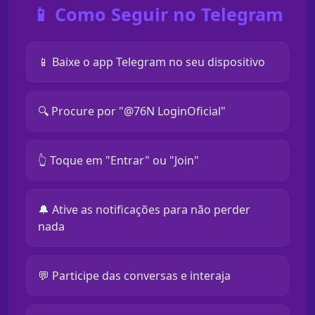
📱 Como Seguir no Telegram
📱 Baixe o app Telegram no seu dispositivo
🔍 Procure por "@76N LoginOficial"
👆 Toque em "Entrar" ou "Join"
🔔 Ative as notificações para não perder
nada
💬 Participe das conversas e interaja