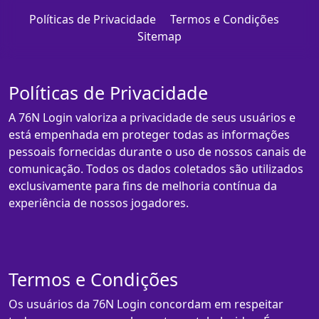
Políticas de Privacidade
Termos e Condições
Sitemap
Políticas de Privacidade
A 76N Login valoriza a privacidade de seus usuários e
está empenhada em proteger todas as informações
pessoais fornecidas durante o uso de nossos canais de
comunicação. Todos os dados coletados são utilizados
exclusivamente para fins de melhoria contínua da
experiência de nossos jogadores.
Termos e Condições
Os usuários da 76N Login concordam em respeitar