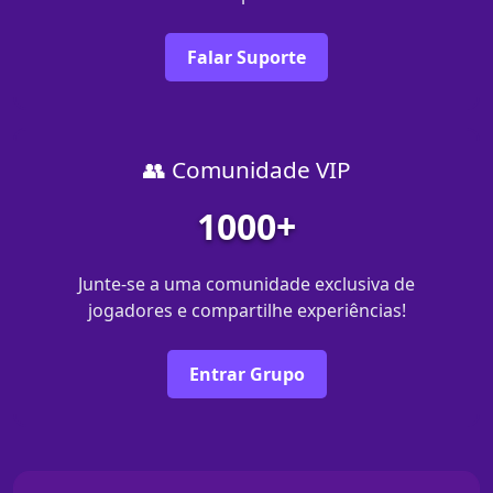
Falar Suporte
👥 Comunidade VIP
1000+
Junte-se a uma comunidade exclusiva de
jogadores e compartilhe experiências!
Entrar Grupo