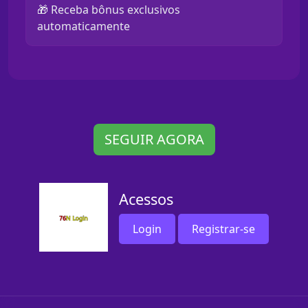
🎁 Receba bônus exclusivos
automaticamente
SEGUIR AGORA
Acessos
Login
Registrar-se