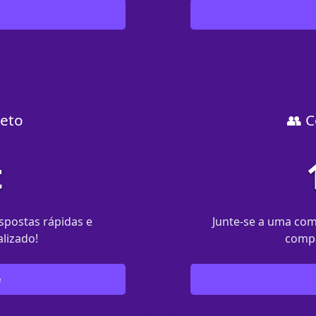
reto
👥 
t
espostas rápidas e
Junte-se a uma com
lizado!
compa
e