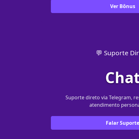
Ver Bônus
💬 Suporte Di
Cha
Suporte direto via Telegram, r
atendimento persona
Falar Suport