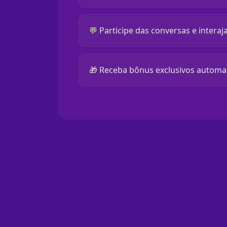
💬 Participe das conversas e interaj
🎁 Receba bônus exclusivos autom