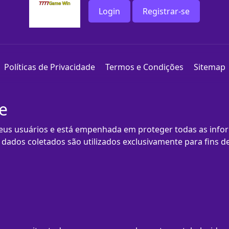
Login
Registrar-se
Políticas de Privacidade
Termos e Condições
Sitemap
de
seus usuários e está empenhada em proteger todas as info
dados coletados são utilizados exclusivamente para fins d