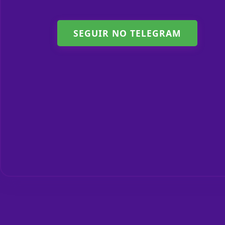
SEGUIR NO TELEGRAM