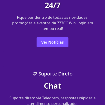
24/7
Fique por dentro de todas as novidades,
promoções e eventos da 777CC Win Login em
tempo real!
Ver Notícias
💬 Suporte Direto
Chat
Suporte direto via Telegram, respostas rápidas e
atendimento personalizado!