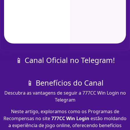
📱 Canal Oficial no Telegram!
📱 Benefícios do Canal
Descubra as vantagens de seguir a 777CC Win Login no
Telegram
Neste artigo, exploramos como os Programas de
Recompensas no site
777CC Win Login
estão moldando
a experiência de jogo online, oferecendo benefícios