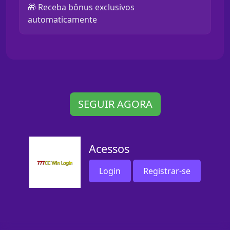
🎁 Receba bônus exclusivos
automaticamente
SEGUIR AGORA
Acessos
Login
Registrar-se