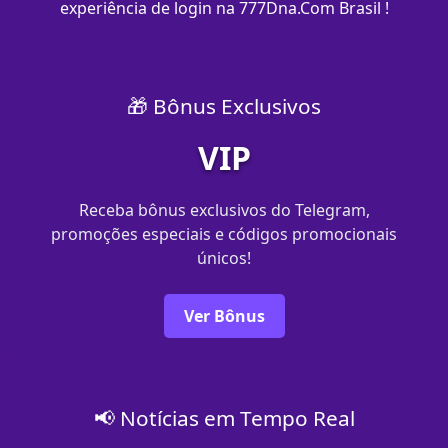
experiência de login na 777Dna.Com Brasil !
🎁 Bônus Exclusivos
VIP
Receba bônus exclusivos do Telegram,
promoções especiais e códigos promocionais
únicos!
Ver Bônus
📢 Notícias em Tempo Real