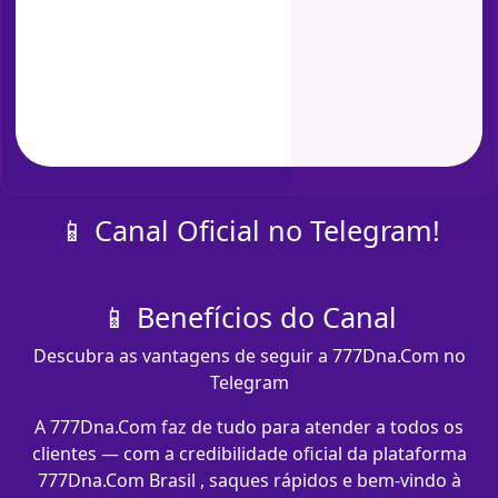
📱 Canal Oficial no Telegram!
📱 Benefícios do Canal
Descubra as vantagens de seguir a 777Dna.Com no
Telegram
A 777Dna.Com faz de tudo para atender a todos os
clientes — com a credibilidade oficial da plataforma
777Dna.Com Brasil , saques rápidos e bem-vindo à