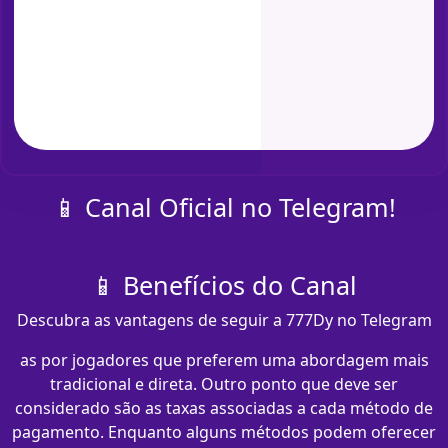
📱 Canal Oficial no Telegram!
📱 Benefícios do Canal
Descubra as vantagens de seguir a 777Dy no Telegram
as por jogadores que preferem uma abordagem mais
tradicional e direta. Outro ponto que deve ser
considerado são as taxas associadas a cada método de
pagamento. Enquanto alguns métodos podem oferecer