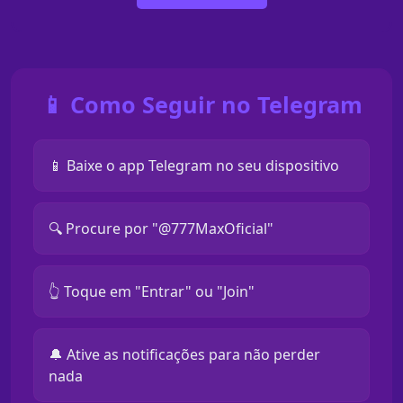
📱 Como Seguir no Telegram
📱 Baixe o app Telegram no seu dispositivo
🔍 Procure por "@777MaxOficial"
👆 Toque em "Entrar" ou "Join"
🔔 Ative as notificações para não perder
nada