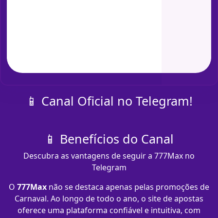
📱 Canal Oficial no Telegram!
📱 Benefícios do Canal
Descubra as vantagens de seguir a 777Max no
Telegram
O
777Max
não se destaca apenas pelas promoções de
Carnaval. Ao longo de todo o ano, o site de apostas
oferece uma plataforma confiável e intuitiva, com