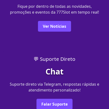
Fique por dentro de todas as novidades,
promoções e eventos da 777Slot em tempo real!
Ver Notícias
💬 Suporte Direto
Chat
Suporte direto via Telegram, respostas rápidas e
atendimento personalizado!
Falar Suporte