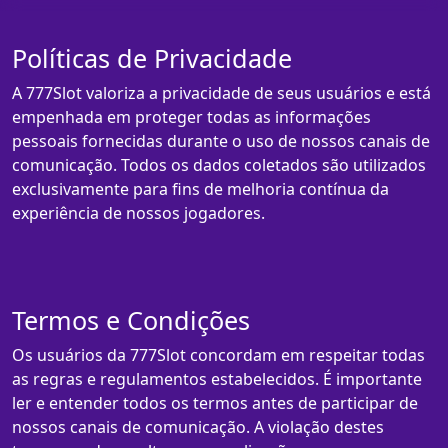
Políticas de Privacidade
A 777Slot valoriza a privacidade de seus usuários e está
empenhada em proteger todas as informações
pessoais fornecidas durante o uso de nossos canais de
comunicação. Todos os dados coletados são utilizados
exclusivamente para fins de melhoria contínua da
experiência de nossos jogadores.
Termos e Condições
Os usuários da 777Slot concordam em respeitar todas
as regras e regulamentos estabelecidos. É importante
ler e entender todos os termos antes de participar de
nossos canais de comunicação. A violação destes