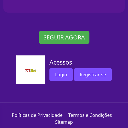
SEGUIR AGORA
Acessos
Login
Registrar-se
Políticas de Privacidade
Termos e Condições
Sitemap