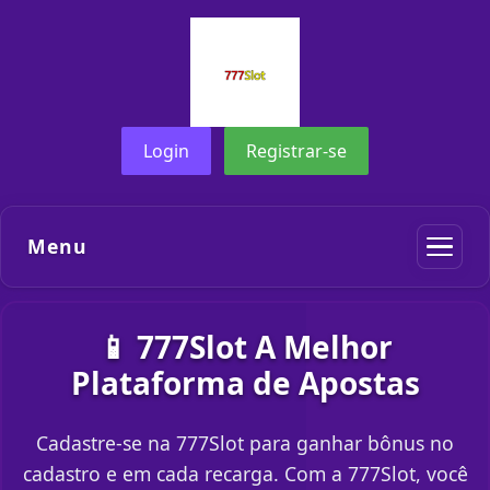
Login
Registrar-se
Menu
📱 777Slot A Melhor
Plataforma de Apostas
Cadastre-se na 777Slot para ganhar bônus no
cadastro e em cada recarga. Com a 777Slot, você