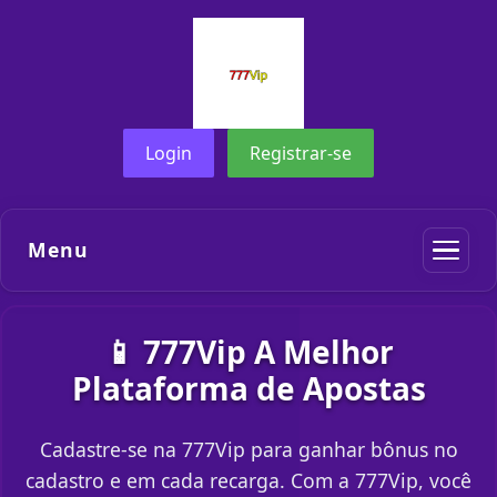
Login
Registrar-se
Menu
📱 777Vip A Melhor
Plataforma de Apostas
Cadastre-se na 777Vip para ganhar bônus no
cadastro e em cada recarga. Com a 777Vip, você