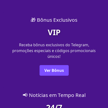
🎁 Bônus Exclusivos
VIP
Receba bônus exclusivos do Telegram,
promoções especiais e códigos promocionais
únicos!
Ver Bônus
📢 Notícias em Tempo Real
24/7