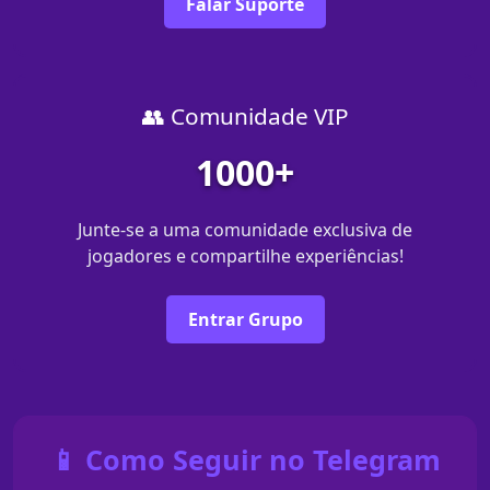
Falar Suporte
👥 Comunidade VIP
1000+
Junte-se a uma comunidade exclusiva de
jogadores e compartilhe experiências!
Entrar Grupo
📱 Como Seguir no Telegram