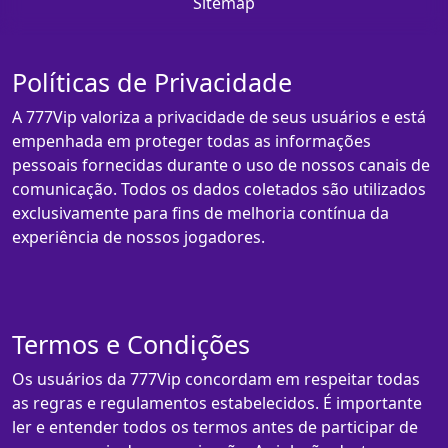
Sitemap
Políticas de Privacidade
A 777Vip valoriza a privacidade de seus usuários e está
empenhada em proteger todas as informações
pessoais fornecidas durante o uso de nossos canais de
comunicação. Todos os dados coletados são utilizados
exclusivamente para fins de melhoria contínua da
experiência de nossos jogadores.
Termos e Condições
Os usuários da 777Vip concordam em respeitar todas
as regras e regulamentos estabelecidos. É importante
ler e entender todos os termos antes de participar de