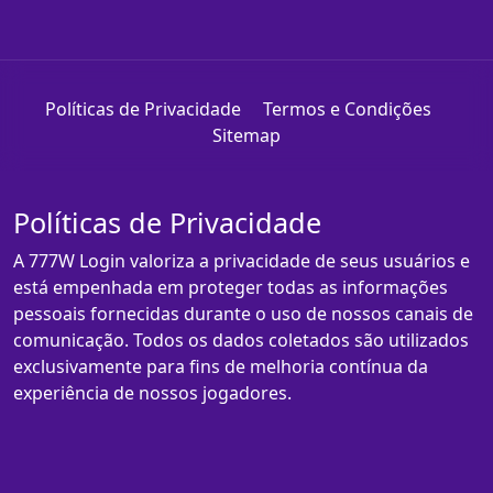
Políticas de Privacidade
Termos e Condições
Sitemap
Políticas de Privacidade
A 777W Login valoriza a privacidade de seus usuários e
está empenhada em proteger todas as informações
pessoais fornecidas durante o uso de nossos canais de
comunicação. Todos os dados coletados são utilizados
exclusivamente para fins de melhoria contínua da
experiência de nossos jogadores.