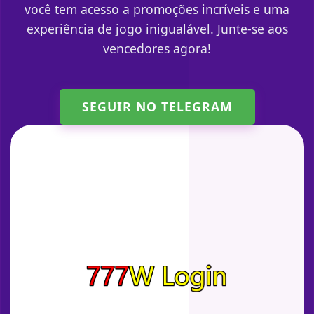
você tem acesso a promoções incríveis e uma
experiência de jogo inigualável. Junte-se aos
vencedores agora!
SEGUIR NO TELEGRAM