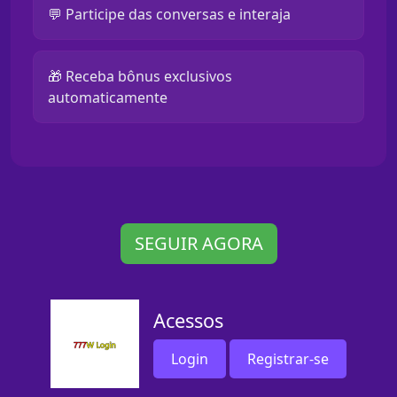
💬 Participe das conversas e interaja
🎁 Receba bônus exclusivos
automaticamente
SEGUIR AGORA
Acessos
Login
Registrar-se