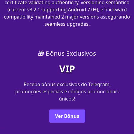
certificate validating authenticity, versioning semântico
(current v3.2.1 supporting Android 7.0+), e backward
compatibility maintained 2 major versions assegurando
seamless upgrades.
🎁 Bônus Exclusivos
VIP
Receba bônus exclusivos do Telegram,
promoções especiais e códigos promocionais
únicos!
Ver Bônus