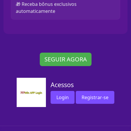
🎁 Receba bônus exclusivos
automaticamente
SEGUIR AGORA
Acessos
Login
Registrar-se