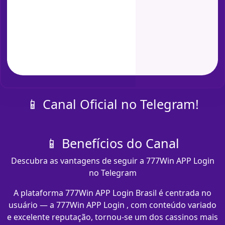
📱 Canal Oficial no Telegram!
📱 Benefícios do Canal
Descubra as vantagens de seguir a 777Win APP Login
no Telegram
A plataforma 777Win APP Login Brasil é centrada no
usuário — a 777Win APP Login , com conteúdo variado
e excelente reputação, tornou-se um dos cassinos mais