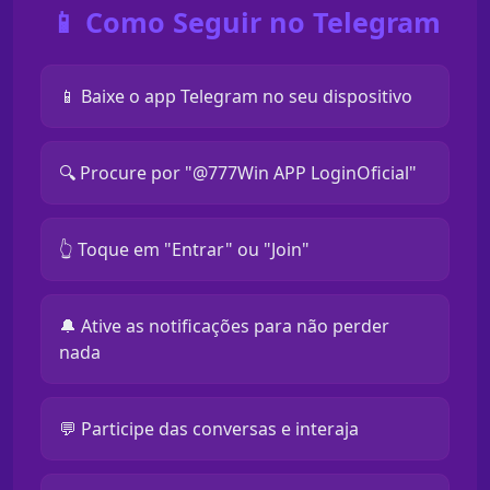
📱 Como Seguir no Telegram
📱 Baixe o app Telegram no seu dispositivo
🔍 Procure por "@777Win APP LoginOficial"
👆 Toque em "Entrar" ou "Join"
🔔 Ative as notificações para não perder
nada
💬 Participe das conversas e interaja