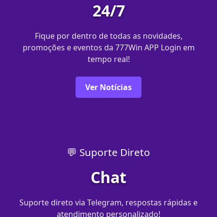
24/7
Fique por dentro de todas as novidades,
promoções e eventos da 777Win APP Login em
tempo real!
Ver Notícias
💬 Suporte Direto
Chat
Suporte direto via Telegram, respostas rápidas e
atendimento personalizado!