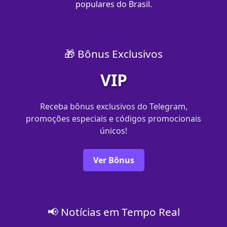
populares do Brasil.
🎁 Bônus Exclusivos
VIP
Receba bônus exclusivos do Telegram,
promoções especiais e códigos promocionais
únicos!
Ver Bônus
📢 Notícias em Tempo Real