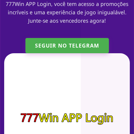
777Win APP Login, você tem acesso a promoções
incríveis e uma experiência de jogo inigualável.
Junte-se aos vencedores agora!
SEGUIR NO TELEGRAM