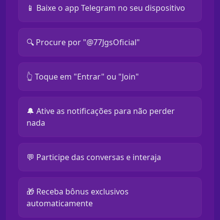
📱 Baixe o app Telegram no seu dispositivo
🔍 Procure por "@77JgsOficial"
👆 Toque em "Entrar" ou "Join"
🔔 Ative as notificações para não perder
nada
💬 Participe das conversas e interaja
🎁 Receba bônus exclusivos
automaticamente