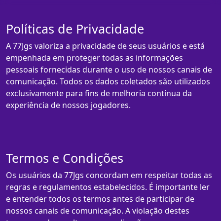
Políticas de Privacidade
A 77Jgs valoriza a privacidade de seus usuários e está
empenhada em proteger todas as informações
pessoais fornecidas durante o uso de nossos canais de
comunicação. Todos os dados coletados são utilizados
exclusivamente para fins de melhoria contínua da
experiência de nossos jogadores.
Termos e Condições
Os usuários da 77Jgs concordam em respeitar todas as
regras e regulamentos estabelecidos. É importante ler
e entender todos os termos antes de participar de
nossos canais de comunicação. A violação destes