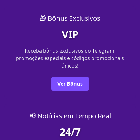
🎁 Bônus Exclusivos
VIP
Receba bônus exclusivos do Telegram,
promoções especiais e códigos promocionais
únicos!
Ver Bônus
📢 Notícias em Tempo Real
24/7