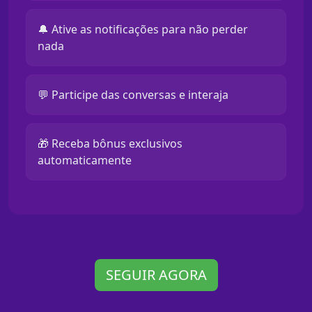
🔔 Ative as notificações para não perder
nada
💬 Participe das conversas e interaja
🎁 Receba bônus exclusivos
automaticamente
SEGUIR AGORA