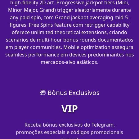
high-fidelity 2D art. Progressive jackpot tiers (Mini,
Minor, Major, Grand) trigger aleatoriamente durante
any paid spin, com Grand jackpot averaging mid-5-
figures. Free Spins feature com retrigger capability
oferece unlimited theoretical extensions, criando
scenarios de multi-hour bonus rounds documentados
em player communities. Mobile optimization assegura
seamless performance em devices predominantes nos
mercados-alvo asiáticos.
🎁 Bônus Exclusivos
VIP
Receba bônus exclusivos do Telegram,
promoções especiais e códigos promocionais