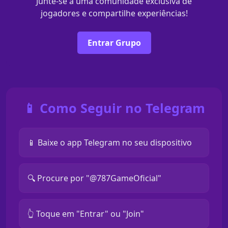
Junte-se a uma comunidade exclusiva de
jogadores e compartilhe experiências!
Entrar Grupo
📱 Como Seguir no Telegram
📱 Baixe o app Telegram no seu dispositivo
🔍 Procure por "@787GameOficial"
👆 Toque em "Entrar" ou "Join"