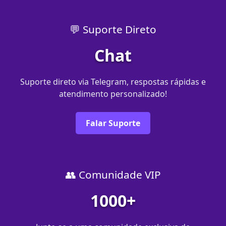
💬 Suporte Direto
Chat
Suporte direto via Telegram, respostas rápidas e
atendimento personalizado!
Falar Suporte
👥 Comunidade VIP
1000+