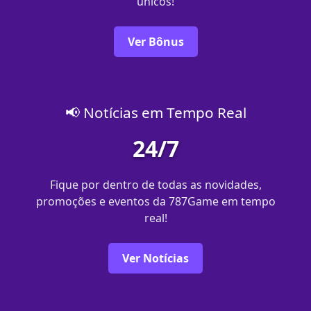
únicos!
Ver Bônus
📢 Notícias em Tempo Real
24/7
Fique por dentro de todas as novidades,
promoções e eventos da 787Game em tempo
real!
Ver Notícias