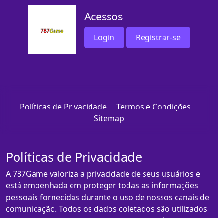
Acessos
Login
Registrar-se
Políticas de Privacidade
Termos e Condições
Sitemap
Políticas de Privacidade
A 787Game valoriza a privacidade de seus usuários e
está empenhada em proteger todas as informações
pessoais fornecidas durante o uso de nossos canais de
comunicação. Todos os dados coletados são utilizados