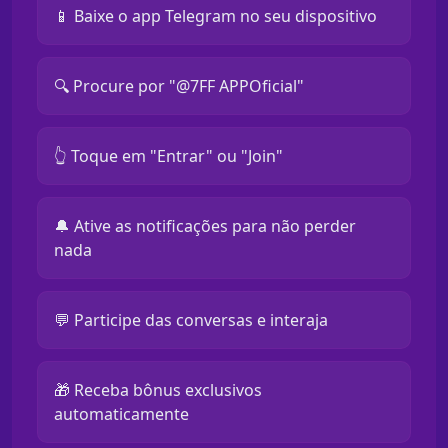
📱 Baixe o app Telegram no seu dispositivo
🔍 Procure por "@7FF APPOficial"
👆 Toque em "Entrar" ou "Join"
🔔 Ative as notificações para não perder
nada
💬 Participe das conversas e interaja
🎁 Receba bônus exclusivos
automaticamente