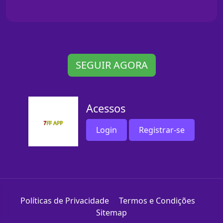
SEGUIR AGORA
Acessos
Login
Registrar-se
Políticas de Privacidade
Termos e Condições
Sitemap