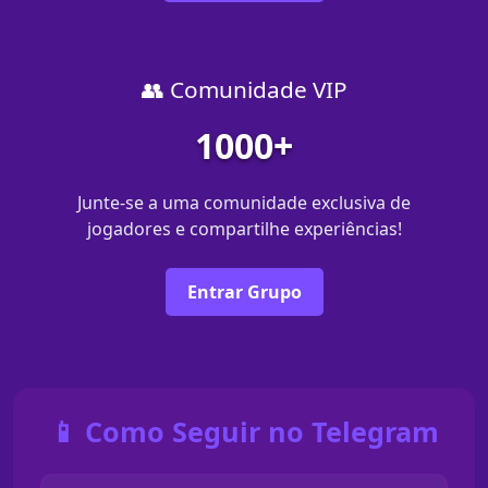
👥 Comunidade VIP
1000+
Junte-se a uma comunidade exclusiva de
jogadores e compartilhe experiências!
Entrar Grupo
📱 Como Seguir no Telegram