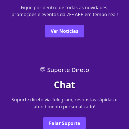
Fique por dentro de todas as novidades,
promoções e eventos da 7FF APP em tempo real!
Ver Notícias
💬 Suporte Direto
Chat
Suporte direto via Telegram, respostas rápidas e
atendimento personalizado!
Falar Suporte