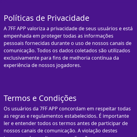
Políticas de Privacidade
A 7FF APP valoriza a privacidade de seus usuários e está
empenhada em proteger todas as informações
pessoais fornecidas durante o uso de nossos canais de
comunicação. Todos os dados coletados são utilizados
exclusivamente para fins de melhoria contínua da
experiência de nossos jogadores.
Termos e Condições
Os usuários da 7FF APP concordam em respeitar todas
as regras e regulamentos estabelecidos. É importante
ler e entender todos os termos antes de participar de
nossos canais de comunicação. A violação destes