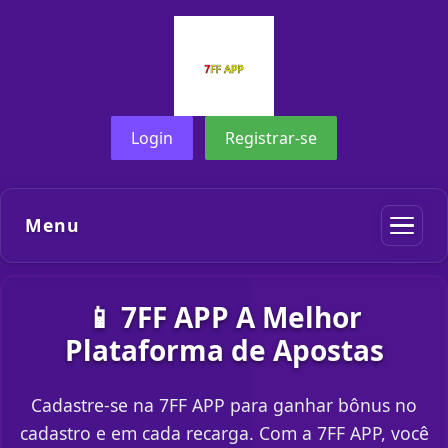
Login
Registrar-se
Menu
📱 7FF APP A Melhor
Plataforma de Apostas
Cadastre-se na 7FF APP para ganhar bônus no
cadastro e em cada recarga. Com a 7FF APP, você