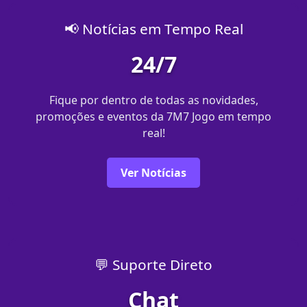
📢 Notícias em Tempo Real
24/7
Fique por dentro de todas as novidades,
promoções e eventos da 7M7 Jogo em tempo
real!
Ver Notícias
💬 Suporte Direto
Chat