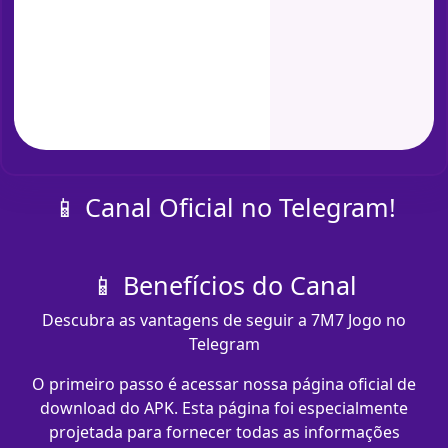
📱 Canal Oficial no Telegram!
📱 Benefícios do Canal
Descubra as vantagens de seguir a 7M7 Jogo no
Telegram
O primeiro passo é acessar nossa página oficial de
download do APK. Esta página foi especialmente
projetada para fornecer todas as informações