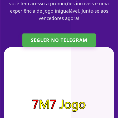
você tem acesso a promoções incríveis e uma
experiência de jogo inigualável. Junte-se aos
vencedores agora!
SEGUIR NO TELEGRAM